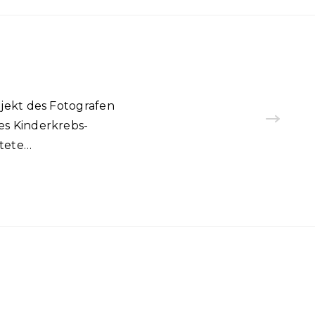
ekt des Fotografen
es Kinderkrebs-
itete…