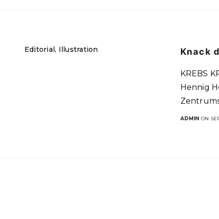
Editorial, Illustration
Knack 
KREBS KR
Hennig He
Zentrums 
ADMIN
ON SEP